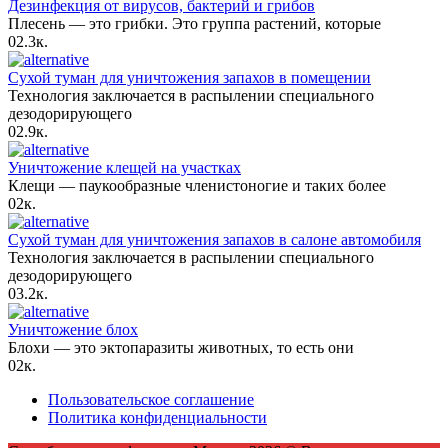
Дезинфекция от вирусов, бактерий и грибов
Плесень — это грибки. Это группа растений, которые
0
2.3к.
Сухой туман для уничтожения запахов в помещении
Технология заключается в распылении специального
дезодорирующего
0
2.9к.
Уничтожение клещей на участках
Клещи — паукообразные членистоногие и таких более
0
2к.
Сухой туман для уничтожения запахов в салоне автомобиля
Технология заключается в распылении специального
дезодорирующего
0
3.2к.
Уничтожение блох
Блохи — это эктопаразиты животных, то есть они
0
2к.
Пользовательское соглашение
Политика конфиденциальности