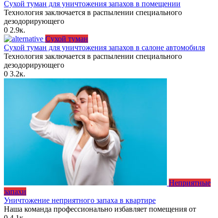
Сухой туман для уничтожения запахов в помещении
Технология заключается в распылении специального
дезодорирующего
0
2.9к.
Сухой туман
Сухой туман для уничтожения запахов в салоне автомобиля
Технология заключается в распылении специального
дезодорирующего
0
3.2к.
Неприятные
запахи
Уничтожение неприятного запаха в квартире
Наша команда профессионально избавляет помещения от
0
4.1к.